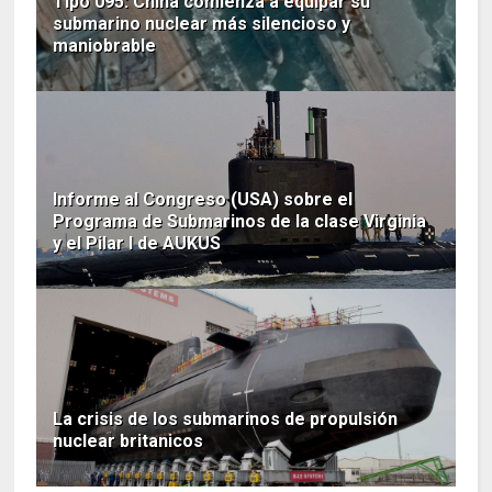
Tipo 095: China comienza a equipar su
submarino nuclear más silencioso y
maniobrable
Informe al Congreso (USA) sobre el
Programa de Submarinos de la clase Virginia
y el Pilar I de AUKUS
La crisis de los submarinos de propulsión
nuclear britanicos