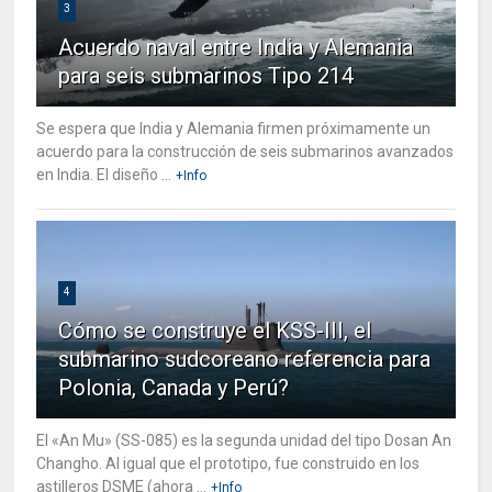
3
Acuerdo naval entre India y Alemania
para seis submarinos Tipo 214
Se espera que India y Alemania firmen próximamente un
acuerdo para la construcción de seis submarinos avanzados
en India. El diseño ...
+Info
4
Cómo se construye el KSS-III, el
submarino sudcoreano referencia para
Polonia, Canada y Perú?
El «An Mu» (SS-085) es la segunda unidad del tipo Dosan An
Changho. Al igual que el prototipo, fue construido en los
astilleros DSME (ahora ...
+Info