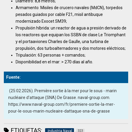
Diámetro: 8,8 metros;
Armamento: Misiles de crucero navales (MdCN), torpedos
pesados ​​guiados por cable F21, misil antibuque
modernizado Exocet SM39;
Propulsión híbrida: un reactor de agua a presión derivado de
los reactores que equipan los SSBN de clase Le Triomphant
y el portaaviones Charles de Gaulle, una turbina de
propulsión, dos turboalternadores y dos motores eléctricos;
Tripulación: 63 personas + comandos;
Disponibilidad en el mar: > 270 días al año.
Fuente:
(25:02:2026). Première sortie à la mer pour le sous - marin
nucléaire d'attaque (SNA) De Grasse. naval-group.com.
https://www.naval-group.com/fr/premiere-sortie-la-mer-
pour-le-sous-marin-nucleaire-dattaque-sna-de-grasse
ETIQUETAS:
.Industria Naval
323