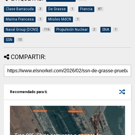
Clase Barracuda
De Grasse
Francia
3
1
87
Marina Francesa
Misiles MdCN
1
1
Naval Group (DCNS)
Propulsión Nuclear
SNA
116
2
1
SSN
13
COMPARTIR:
Recomendado para ti.