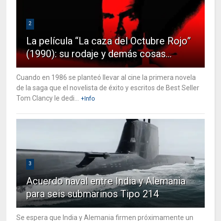
2
La película “La caza del Octubre Rojo”
(1990): su rodaje y demás cosas…
Cuando en 1986 se planteó llevar al cine la primera novela
de la saga que el novelista de éxito y escritos de Best Seller
Tom Clancy le dedi...
+Info
3
Acuerdo naval entre India y Alemania
para seis submarinos Tipo 214
Se espera que India y Alemania firmen próximamente un