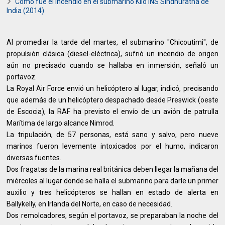
Como fue el Incendio en el submarino Kilo INS Sindhuratna de
India (2014)
Al promediar la tarde del martes, el submarino "Chicoutimi", de
propulsión clásica (diesel-eléctrica), sufrió un incendio de origen
aún no precisado cuando se hallaba en inmersión, señaló un
portavoz.
La Royal Air Force envió un helicóptero al lugar, indicó, precisando
que además de un helicóptero despachado desde Preswick (oeste
de Escocia), la RAF ha previsto el envío de un avión de patrulla
Marítima de largo alcance Nimrod.
La tripulación, de 57 personas, está sano y salvo, pero nueve
marinos fueron levemente intoxicados por el humo, indicaron
diversas fuentes.
Dos fragatas de la marina real británica deben llegar la mañana del
miércoles al lugar donde se halla el submarino para darle un primer
auxilio y tres helicópteros se hallan en estado de alerta en
Ballykelly, en Irlanda del Norte, en caso de necesidad.
Dos remolcadores, según el portavoz, se preparaban la noche del