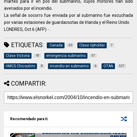
martes para ir en pos del submarino, cuyos motores han sido
averiados por el incendio.
La señal de socorro fue enviada por al submarino fue escuchada
por varias estaciones de guardacostas de Irlanda y el Reino Unido
LONDRES, Oct 6 (AFP) - .
ETIQUETAS:
.Canada
Clase Upholder
40
7
Clase Victoria
emergencia submarino
18
57
HMCS Chicoutimi
incendio en submarino
OTAN
8
6
527
COMPARTIR:
Recomendado para ti.