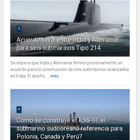
3
Acuerdo naval entre India y Alemania
para seis submarinos Tipo 214
Se espera que India y Alemania firmen próximamente un
acuerdo para la construcción de seis submarinos avanzados
en India. El diseño ...
+Info
4
Cómo se construye el KSS-III, el
submarino sudcoreano referencia para
Polonia, Canada y Perú?