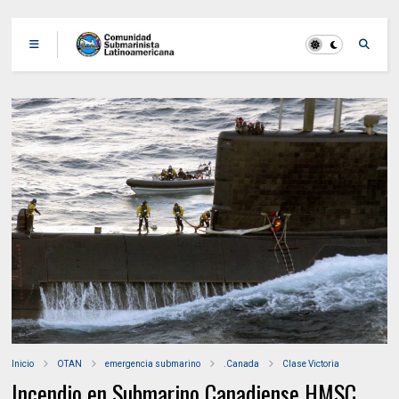
Inicio
OTAN
emergencia submarino
.Canada
Clase Victoria
Incendio en Submarino Canadiense HMSC