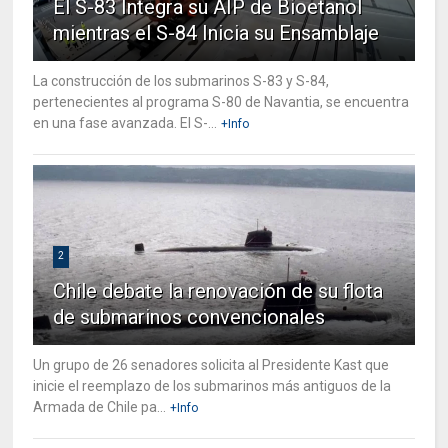
El S-83 Integra su AIP de Bioetanol
mientras el S-84 Inicia su Ensamblaje
La construcción de los submarinos S-83 y S-84,
pertenecientes al programa S-80 de Navantia, se encuentra
en una fase avanzada. El S-...
+Info
2
Chile debate la renovación de su flota
de submarinos convencionales
Un grupo de 26 senadores solicita al Presidente Kast que
inicie el reemplazo de los submarinos más antiguos de la
Armada de Chile pa...
+Info