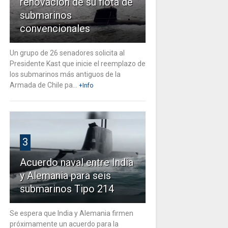
renovación de su flota de
submarinos
convencionales
Un grupo de 26 senadores solicita al
Presidente Kast que inicie el reemplazo de
los submarinos más antiguos de la
Armada de Chile pa...
+Info
3
Acuerdo naval entre India
y Alemania para seis
submarinos Tipo 214
Se espera que India y Alemania firmen
próximamente un acuerdo para la