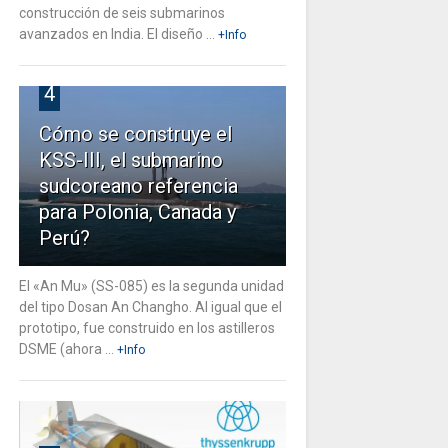
construcción de seis submarinos
avanzados en India. El diseño ...
+Info
4
Cómo se construye el
KSS-III, el submarino
sudcoreano referencia
para Polonia, Canada y
Perú?
El «An Mu» (SS-085) es la segunda unidad
del tipo Dosan An Changho. Al igual que el
prototipo, fue construido en los astilleros
DSME (ahora ...
+Info