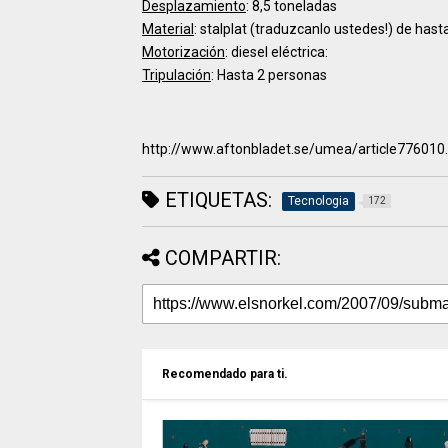
Desplazamiento
: 8,5 toneladas
Material
: stalplat (traduzcanlo ustedes!) de has
Motorización
: diesel eléctrica:
Tripulación
: Hasta 2 personas
http://www.aftonbladet.se/umea/article776010
ETIQUETAS:
Tecnologia
172
COMPARTIR:
Recomendado para ti.