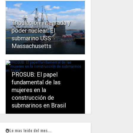
Tripulación integrada y
poder nuclear: El
submarino USS
Massachusetts
PROSUB: El papel
fundamental de las
mujeres en la
construcción de
submarinos en Brasil
Lo mas leido del mes...