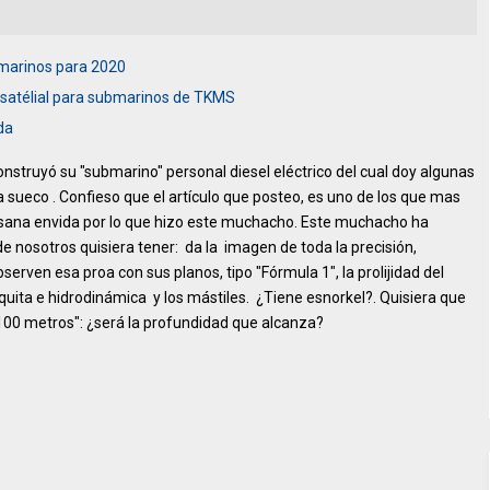
marinos para 2020
 satélial para submarinos de TKMS
da
nstruyó su "submarino" personal diesel eléctrico del cual doy algunas
a sueco . Confieso que el artículo que posteo, es uno de los que mas
 sana envida por lo que hizo este muchacho. Este muchacho ha
 nosotros quisiera tener: da la imagen de toda la precisión,
Observen esa proa con sus planos, tipo "Fórmula 1", la prolijidad del
hiquita e hidrodinámica y los mástiles. ¿Tiene esnorkel?. Quisiera que
 100 metros": ¿será la profundidad que alcanza?