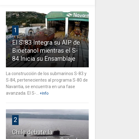
1
El S-83 Integra su AIP de
Bioetanol mientras el S-
84 Inicia su Ensamblaje
La construcción de los submarinos S-83 y
S-84, pertenecientes al programa S-80 de
Navantia, se encuentra en una fase
avanzada. El S-...
+Info
2
Chile debate la