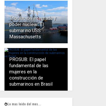
Tripulación integrada y
poder nuclear: El
submarino USS
Massachusetts
PROSUB: El papel
fundamental de las
mujeres en la
construcción de
submarinos en Brasil
Lo mas leido del mes...