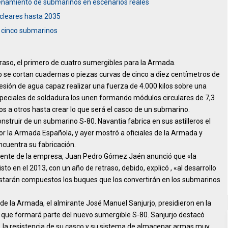
enamiento de submarinos en escenarios reales
ucleares hasta 2035
r cinco submarinos
traso, el primero de cuatro sumergibles para la Armada.
 se cortan cuadernas o piezas curvas de cinco a diez centímetros de
esión de agua capaz realizar una fuerza de 4.000 kilos sobre una
speciales de soldadura los unen formando módulos circulares de 7,3
 a otros hasta crear lo que será el casco de un submarino.
struir de un submarino S-80. Navantia fabrica en sus astilleros el
r la Armada Española, y ayer mostró a oficiales de la Armada y
cuentra su fabricación.
sidente de la empresa, Juan Pedro Gómez Jaén anunció que «la
to en el 2013, con un año de retraso, debido, explicó , «al desarrollo
estarán compuestos los buques que los convertirán en los submarinos
de la Armada, el almirante José Manuel Sanjurjo, presidieron en la
na que formará parte del nuevo sumergible S-80. Sanjurjo destacó
, la resistencia de su casco y su sistema de almacenar armas muy