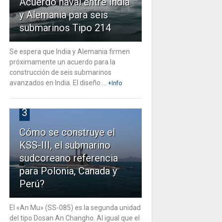
Acuerdo naval entre India
y Alemania para seis
submarinos Tipo 214
Se espera que India y Alemania firmen
próximamente un acuerdo para la
construcción de seis submarinos
avanzados en India. El diseño ...
+Info
3
Cómo se construye el
KSS-III, el submarino
sudcoreano referencia
para Polonia, Canada y
Perú?
El «An Mu» (SS-085) es la segunda unidad
del tipo Dosan An Changho. Al igual que el