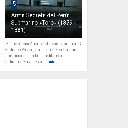
5
Arma Secreta del Perú:
Submarino «Toro» (1879-
1881)
El “Toro”, diseñado y fabricado por Juan C.
Federico Blume, fue el primer submarino
operacional con fines militares de
Latinoamérica desarr...
+Info