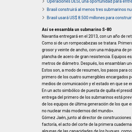
Operaciones DESI, una oportunidad para entr
Brasil construirá al menos tres submarinos n
Brasil usará US$ 8.500 millones para construi
Así se ensambla un submarino S-80
Navantia entregará en el 2013, con un año de re
Como si de un rompecabezas se tratara. Primero
grosor y veinte de ancho, con una máquina de pr
plancha de acero de gran resistencia. Equipos e
metros de diámetro. Después, los ensamblan unos
Estos son, a modo de resumen, los pasos para con
primero de los cuatro sumergibles encargados po
medios de comunicación y el estado en que se en
En un acto simbólico de puesta de quilla el pre
entrega del primero de los submarinos está previs
de los equipos de última generación de los que 
no nuclear más modernos del mundo».
Gómez Jaén, junto al director de construcciones 
factoría, el acto del corte de la primera cuader
algunas de las capacidades de los buques, como