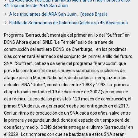
La Asociación de Submarinistas Alemanes rinde Honores a los
44 Tripulantes del ARA San Juan
A los tripulantes del ARA San Juan .. (desde Brasil)
Flotilla de Submarinos de Colombia Celebra su 45 Aniversario
Programa "Barracuda": montaje del primer anillo del “Suffren” en
DCNS Ahora que el SNLE “Le Terrible” salió de la nave de
construcción del astillero DCNS de Cherburgo, en los próximos
días comenzará el armado del conjunto del primer anillo del futuro
SNA “Suffren”, cabeza de serie del programa “Barracuda”, que
prevé la construcción de seis nuevos submarinos nucleares de
ataque para la Marine Nationale, destinados a reemplazar a los
actuales SNA "Rubis", construidos entre 1983 y 1993. La primera
chapa ha sido cortada el 19 de diciembre de 2007 (ver noticia de
esa fecha). Luego de los previstos 120 meses de construcción, el
primer SNA de nueva generación debe ser entregado en el 2017.
Con un ritmo de producción de un SNA cada dos años, salvo entre
la primera y segunda unidad, donde el espacio de tiempo será de
dos años y medio. DCNS debería entregar el último “Barracuda” en
el 2029 Los nombres con que se bautizará a estos SNA serán: