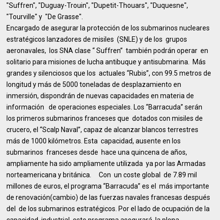
"Suffren", "Duguay-Trouin", "Dupetit-Thouars", "Duquesne",
"Tourville" y "De Grasse".
Encargado de asegurar la protección de los submarinos nucleares
estratégicos lanzadores de misiles (SNLE) y de los grupos
aeronavales, los SNA clase “ Suffren” también podrán operar en
solitario para misiones de lucha antibuque y antisubmarina. Más
grandes y silenciosos que los actuales “Rubis”, con 99.5 metros de
longitud y más de 5000 toneladas de desplazamiento en
inmersión, dispondrán de nuevas capacidades en materia de
información de operaciones especiales. Los “Barracuda” serán
los primeros submarinos franceses que dotados con misiles de
crucero, el “Scalp Naval”, capaz de alcanzar blancos terrestres
más de 1000 kilómetros. Esta capacidad, ausente en los
submarinos franceses desde hace una quincena de años,
ampliamente ha sido ampliamente utilizada ya por las Armadas
norteamericana y británica. Con un coste global de 7.89 mil
millones de euros, el programa “Barracuda” es el más importante
de renovación(cambio) de las fuerzas navales francesas después
del de los submarinos estratégicos. Por el lado de ocupación de la