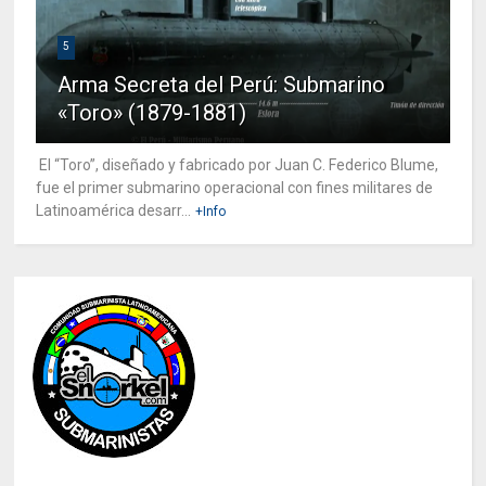
5
Arma Secreta del Perú: Submarino
«Toro» (1879-1881)
El “Toro”, diseñado y fabricado por Juan C. Federico Blume,
fue el primer submarino operacional con fines militares de
Latinoamérica desarr...
+Info