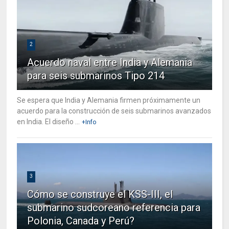
2
Acuerdo naval entre India y Alemania
para seis submarinos Tipo 214
Se espera que India y Alemania firmen próximamente un
acuerdo para la construcción de seis submarinos avanzados
en India. El diseño ...
+Info
3
Cómo se construye el KSS-III, el
submarino sudcoreano referencia para
Polonia, Canada y Perú?