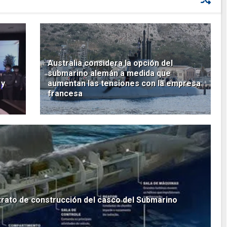
Australia considera la opción del
submarino alemán a medida que
 y
aumentan las tensiones con la empresa
francesa
ntrato de construcción del casco del Submarino