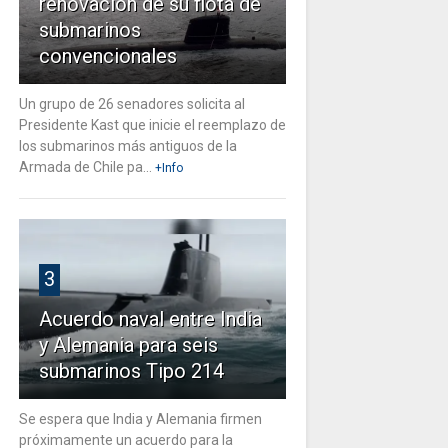
renovación de su flota de
submarinos
convencionales
Un grupo de 26 senadores solicita al
Presidente Kast que inicie el reemplazo de
los submarinos más antiguos de la
Armada de Chile pa...
+Info
3
Acuerdo naval entre India
y Alemania para seis
submarinos Tipo 214
Se espera que India y Alemania firmen
próximamente un acuerdo para la