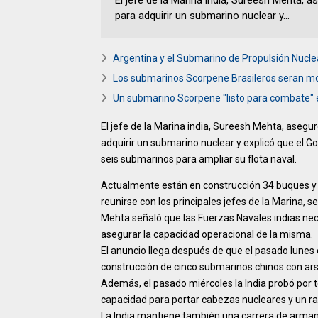
El jefe de la Marina india, Sureesh Mehta,
para adquirir un submarino nuclear y...
Argentina y el Submarino de Propulsión Nuclea
Los submarinos Scorpene Brasileros seran m
Un submarino Scorpene "listo para combate" 
El jefe de la Marina india, Sureesh Mehta, aseg
adquirir un submarino nuclear y explicó que el G
seis submarinos para ampliar su flota naval.
Actualmente están en construcción 34 buques y 
reunirse con los principales jefes de la Marina, s
Mehta señaló que las Fuerzas Navales indias nec
asegurar la capacidad operacional de la misma.
El anuncio llega después de que el pasado lunes 
construcción de cinco submarinos chinos con ars
Además, el pasado miércoles la India probó por te
capacidad para portar cabezas nucleares y un rad
La India mantiene también una carrera de armame