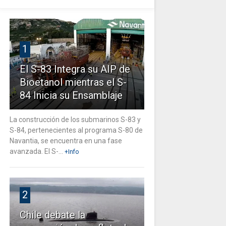
1
El S-83 Integra su AIP de
Bioetanol mientras el S-
84 Inicia su Ensamblaje
La construcción de los submarinos S-83 y
S-84, pertenecientes al programa S-80 de
Navantia, se encuentra en una fase
avanzada. El S-...
+Info
2
Chile debate la