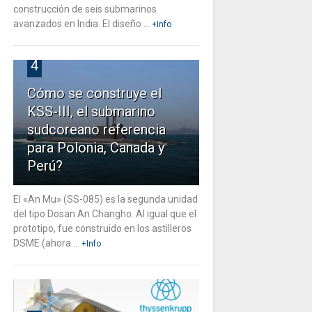
construcción de seis submarinos
avanzados en India. El diseño ...
+Info
4
Cómo se construye el
KSS-III, el submarino
sudcoreano referencia
para Polonia, Canada y
Perú?
El «An Mu» (SS-085) es la segunda unidad
del tipo Dosan An Changho. Al igual que el
prototipo, fue construido en los astilleros
DSME (ahora ...
+Info