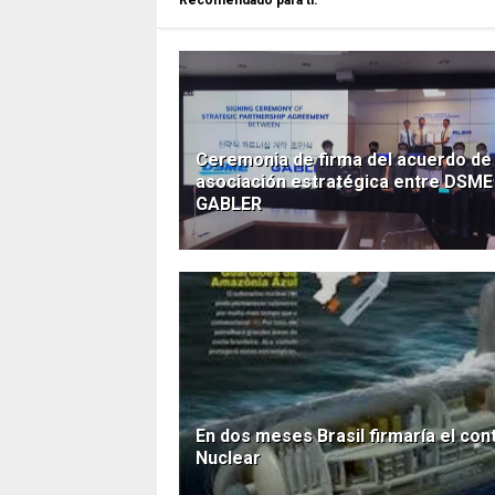
Recomendado para ti.
Ceremonia de firma del acuerdo de
asociación estratégica entre DSME
GABLER
En dos meses Brasil firmaría el co
Nuclear