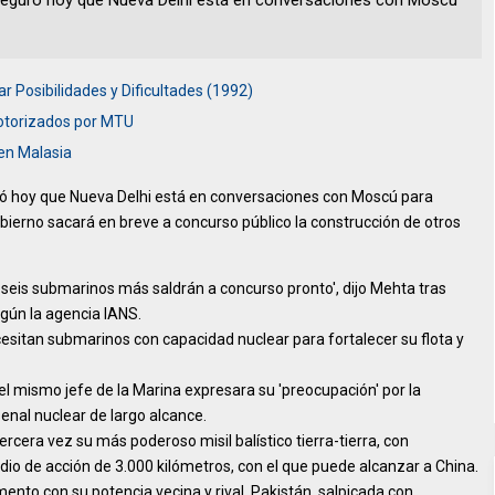
 aseguró hoy que Nueva Delhi está en conversaciones con Moscú
r Posibilidades y Dificultades (1992)
otorizados por MTU
en Malasia
uró hoy que Nueva Delhi está en conversaciones con Moscú para
obierno sacará en breve a concurso público la construcción de otros
seis submarinos más saldrán a concurso pronto', dijo Mehta tras
egún la agencia IANS.
esitan submarinos con capacidad nuclear para fortalecer su flota y
el mismo jefe de la Marina expresara su 'preocupación' por la
enal nuclear de largo alcance.
rcera vez su más poderoso misil balístico tierra-tierra, con
io de acción de 3.000 kilómetros, con el que puede alcanzar a China.
nto con su potencia vecina y rival, Pakistán, salpicada con