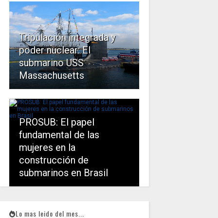
Tripulación integrada y
poder nuclear: El
submarino USS
Massachusetts
PROSUB: El papel
fundamental de las
mujeres en la
construcción de
submarinos en Brasil
Lo mas leido del mes...