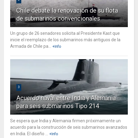
Chile debate la renovación de su flota
de submarinos convencionales
Un grupo de 26 senadores solicita al Presidente Kast que
inicie el reemplazo de los submarinos más antiguos de la
Armada de Chile pa...
+Info
3
Acuerdo naval entre India y Alemania
para seis submarinos Tipo 214
Se espera que India y Alemania firmen próximamente un
acuerdo para la construcción de seis submarinos avanzados
en India. El diseño ...
+Info