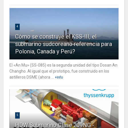
4
Cómo se construye el KSS-III, el
submarino sudcoreano referencia para
Polonia, Canada y Perú?
El «An Mu» (SS-085) es la segunda unidad del tipo Dosan An
Changho. Al igual que el prototipo, fue construido en los
astilleros DSME (ahora ...
+Info
5
HDW Submarino Clase 209NG -