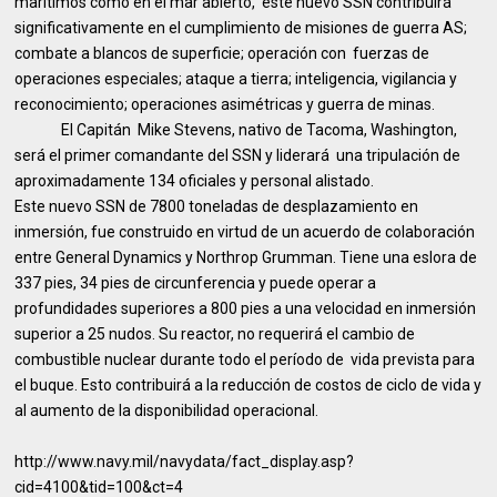
marítimos como en el mar abierto, este nuevo SSN contribuirá
significativamente en el cumplimiento de misiones de guerra AS;
combate a blancos de superficie; operación con fuerzas de
operaciones especiales; ataque a tierra; inteligencia, vigilancia y
reconocimiento; operaciones asimétricas y guerra de minas.
El Capitán Mike Stevens, nativo de Tacoma, Washington,
será el primer comandante del SSN y liderará una tripulación de
aproximadamente 134 oficiales y personal alistado.
Este nuevo SSN de 7800 toneladas de desplazamiento en
inmersión, fue construido en virtud de un acuerdo de colaboración
entre General Dynamics y Northrop Grumman. Tiene una eslora de
337 pies, 34 pies de circunferencia y puede operar a
profundidades superiores a 800 pies a una velocidad en inmersión
superior a 25 nudos. Su reactor, no requerirá el cambio de
combustible nuclear durante todo el período de vida prevista para
el buque. Esto contribuirá a la reducción de costos de ciclo de vida y
al aumento de la disponibilidad operacional.
http://www.navy.mil/navydata/fact_display.asp?
cid=4100&tid=100&ct=4