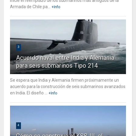
inicie el reemplazo de los submarinos más antiguos de la
Armada de Chile pa...
+Info
3
Acuerdo naval entre India y Alemania
para seis submarinos Tipo 214
Se espera que India y Alemania firmen próximamente un
acuerdo para la construcción de seis submarinos avanzados
en India. El diseño ...
+Info
4
Cómo se construye el KSS-III, el