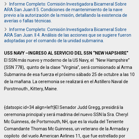
Informe Completo: Comisión Investigadora Bicameral Sobre
ARA San Juan II 5. Condiciones de mantenimiento de la nave
previo a la autorización de la misión, detallando la existencia de
averías o fallas técnicas.
Informe Completo: Comisión Investigadora Bicameral Sobre
ARA San Juan. II 4. Análisis de las acciones que se sugiere fueron
adoptadas por el comando de la unidad submarina.
USS NAVY –INGRESO AL SERVICIO DEL SSN “NEW HAPSHIRE”
El SSN más nuevo y moderno de la US Navy, el “New Hampshire”
(SSN 778), quinto de la clase “Virginia”, será comisionado al Arma
Submarina de esa fuerza el próximo sábado 25 de octubre a las 10
de la mañana. La ceremonia se realizará en el Astillero Naval de
Porstmouth , Kittery, Maine.
{datsopic id=34 align=left}El Senador Judd Gregg, presidirá la
ceremonia principal y será madrina del nuevo SSN la Sra. Cheryl
Mc Guinness, de Portsmouth, NH, que es la viuda del Teniente
Comandante Thomas Mc Guinness, un veterano de la Armada y
copiloto del vuelo American Airlines 11, que fue estrellado por