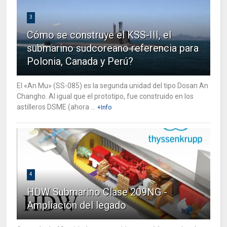
3
Cómo se construye el KSS-III, el
submarino sudcoreano referencia para
Polonia, Canada y Perú?
El «An Mu» (SS-085) es la segunda unidad del tipo Dosan An
Changho. Al igual que el prototipo, fue construido en los
astilleros DSME (ahora ...
+Info
4
HDW Submarino Clase 209NG -
Ampliación del legado