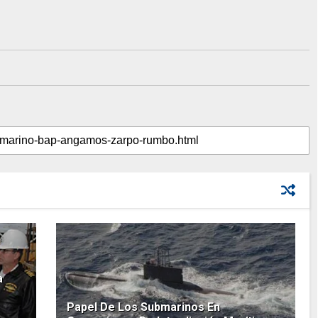
a
Papel De Los Submarinos En