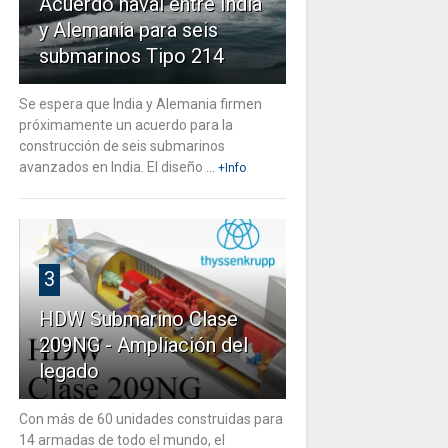
Acuerdo naval entre India
y Alemania para seis
submarinos Tipo 214
Se espera que India y Alemania firmen
próximamente un acuerdo para la
construcción de seis submarinos
avanzados en India. El diseño ...
+Info
3
HDW Submarino Clase
209NG - Ampliación del
legado
Con más de 60 unidades construidas para
14 armadas de todo el mundo, el