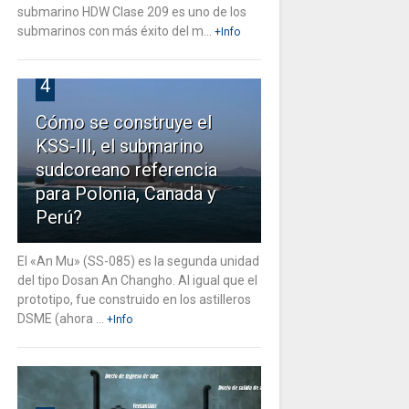
submarino HDW Clase 209 es uno de los
submarinos con más éxito del m...
+Info
4
Cómo se construye el
KSS-III, el submarino
sudcoreano referencia
para Polonia, Canada y
Perú?
El «An Mu» (SS-085) es la segunda unidad
del tipo Dosan An Changho. Al igual que el
prototipo, fue construido en los astilleros
DSME (ahora ...
+Info