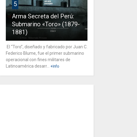
5
Arma Secreta del Perú:
Submarino «Toro» (1879-
1881)
El “Toro”, diseñado y fabricado por Juan C.
Federico Blume, fue el primer submarino
operacional con fines militares de
Latinoamérica desarr...
+Info