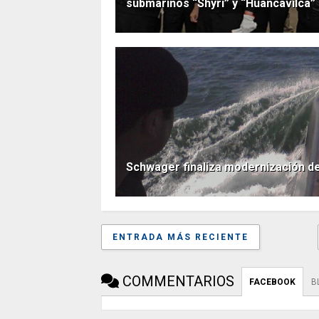
submarinos “Shyri” y “Huancavilca”
Schwager finaliza modernización 
ENTRADA MÁS RECIENTE
COMMENTARIOS
FACEBOOK
B