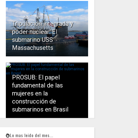
Tripulación integrada y
poder nuclear: El
submarino USS
Massachusetts
PROSUB: El papel
fundamental de las
mujeres en la
construcción de
submarinos en Brasil
Lo mas leido del mes...