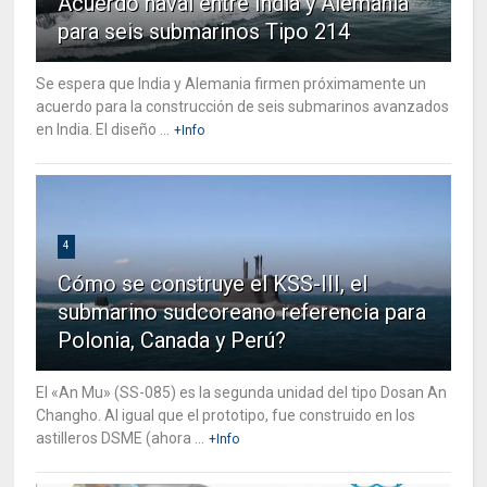
Acuerdo naval entre India y Alemania
para seis submarinos Tipo 214
Se espera que India y Alemania firmen próximamente un
acuerdo para la construcción de seis submarinos avanzados
en India. El diseño ...
+Info
4
Cómo se construye el KSS-III, el
submarino sudcoreano referencia para
Polonia, Canada y Perú?
El «An Mu» (SS-085) es la segunda unidad del tipo Dosan An
Changho. Al igual que el prototipo, fue construido en los
astilleros DSME (ahora ...
+Info