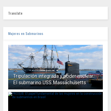
Translate
Mujeres en Submarinos
Tripulación integrada y poder nuclear:
El submarino USS Massachusetts