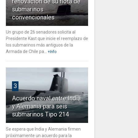
renovación de su flota de
submarinos
convencionales
Un grupo de 26 senadores solicita al
Presidente Kast que inicie el reemplazo de
los submarinos más antiguos de la
Armada de Chile pa...
+Info
3
Acuerdo naval entre India
y Alemania para seis
submarinos Tipo 214
Se espera que India y Alemania firmen
próximamente un acuerdo para la