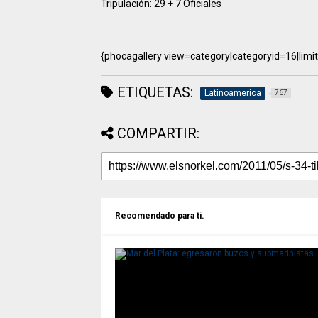
Tripulación: 29 + 7 Oficiales
{phocagallery view=category|categoryid=16|limit
ETIQUETAS:
Latinoamerica
767
COMPARTIR:
Recomendado para ti.