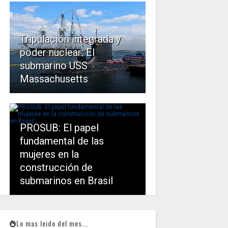
Tripulación integrada y
poder nuclear: El
submarino USS
Massachusetts
PROSUB: El papel
fundamental de las
mujeres en la
construcción de
submarinos en Brasil
Lo mas leido del mes...