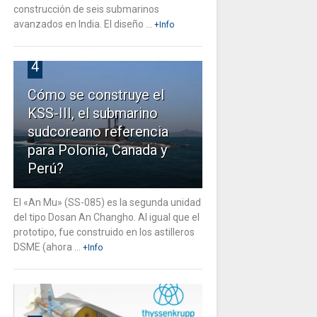
construcción de seis submarinos
avanzados en India. El diseño ...
+Info
4
Cómo se construye el
KSS-III, el submarino
sudcoreano referencia
para Polonia, Canada y
Perú?
El «An Mu» (SS-085) es la segunda unidad
del tipo Dosan An Changho. Al igual que el
prototipo, fue construido en los astilleros
DSME (ahora ...
+Info