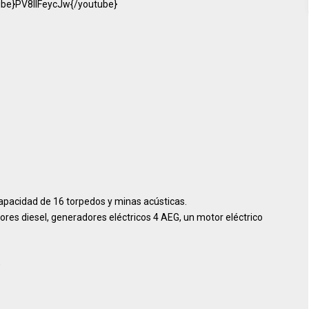
ube}PV8llFeycJw{/youtube}
pacidad de 16 torpedos y minas acústicas.
tores diesel, generadores eléctricos 4 AEG, un motor eléctrico
0