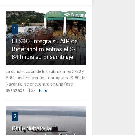
1
El S-83 Integra su AIP de
Bioetanol mientras el S-
84 Inicia su Ensamblaje
La construcción de los submarinos S-83 y
S-84, pertenecientes al programa S-80 de
Navantia, se encuentra en una fase
avanzada. El S-...
+Info
2
Chile debate la