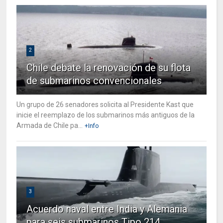
2
Chile debate la renovación de su flota
de submarinos convencionales
Un grupo de 26 senadores solicita al Presidente Kast que
inicie el reemplazo de los submarinos más antiguos de la
Armada de Chile pa...
+Info
3
Acuerdo naval entre India y Alemania
para seis submarinos Tipo 214