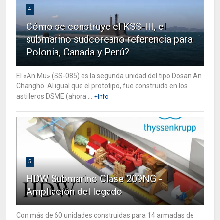
4
Cómo se construye el KSS-III, el
submarino sudcoreano referencia para
Polonia, Canada y Perú?
El «An Mu» (SS-085) es la segunda unidad del tipo Dosan An
Changho. Al igual que el prototipo, fue construido en los
astilleros DSME (ahora ...
+Info
5
HDW Submarino Clase 209NG -
Ampliación del legado
Con más de 60 unidades construidas para 14 armadas de