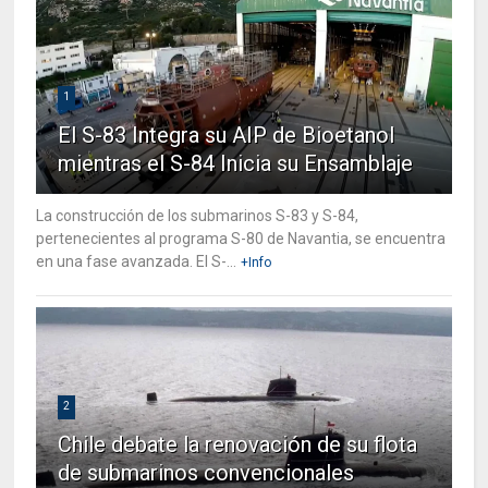
1
El S-83 Integra su AIP de Bioetanol
mientras el S-84 Inicia su Ensamblaje
La construcción de los submarinos S-83 y S-84,
pertenecientes al programa S-80 de Navantia, se encuentra
en una fase avanzada. El S-...
+Info
2
Chile debate la renovación de su flota
de submarinos convencionales