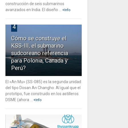
construcción de seis submarinos
avanzados en India. El diseño ...
+Info
4
Cómo se construye el
KSS-III, el submarino
sudcoreano referencia
para Polonia, Canada y
Perú?
El «An Mu» (SS-085) es la segunda unidad
del tipo Dosan An Changho. Al igual que el
prototipo, fue construido en los astilleros
DSME (ahora ...
+Info