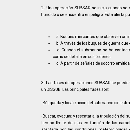
2- Una operación SUBSAR se inicia cuando se d
hundido o se encuentra en peligro. Esta alerta p
a. Buques mercantes que observen un in
b. A través de los buques de guerra que 
c. Cuando el submarino no ha contacta
como se detalla en sus órdenes.
d. A partir de señales de socorro emitida
3- Las fases de operaciones SUBSAR se pueden di
un DISSUB. Las principales fases son:
-Búsqueda y localización del submarino siniestr
-Buscar, evacuar, y rescatar a la tripulación del
tiempo límite de días en función de las carac
afectada por las condiciones meteorológicas d