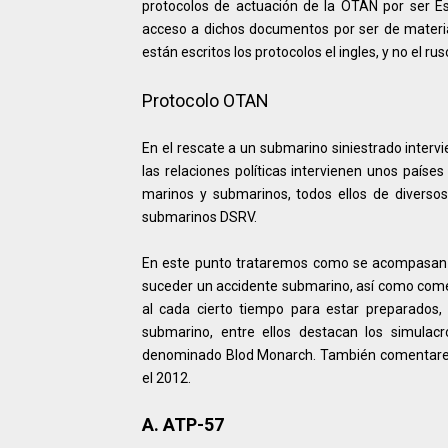
protocolos de actuación de la OTAN por ser E
acceso a dichos documentos por ser de material 
están escritos los protocolos el ingles, y no el 
Protocolo OTAN
En el rescate a un submarino siniestrado interv
las relaciones políticas intervienen unos paíse
marinos y submarinos, todos ellos de diverso
submarinos DSRV.
En este punto trataremos como se acompasan e
suceder un accidente submarino, así como com
al cada cierto tiempo para estar preparados,
submarino, entre ellos destacan los simula
denominado Blod Monarch. También comentaremo
el 2012.
A. ATP-57