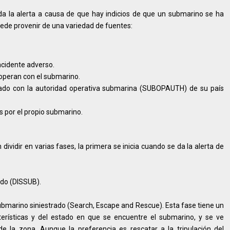
a la alerta a causa de que hay indicios de que un submarino se ha
uede provenir de una variedad de fuentes:
cidente adverso.
operan con el submarino.
do con la autoridad operativa submarina (SUBOPAUTH) de su país
s por el propio submarino.
vidir en varias fases, la primera se inicia cuando se da la alerta de
ado (DISSUB).
 submarino siniestrado (Search, Escape and Rescue). Esta fase tiene un
terísticas y del estado en que se encuentre el submarino, y se ve
e la zona. Aunque la preferencia es rescatar a la tripulación del