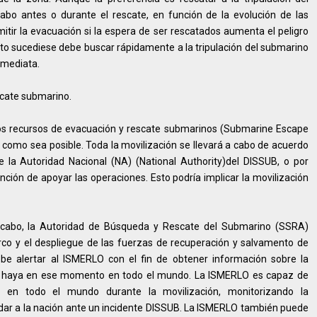
abo antes o durante el rescate, en función de la evolución de las
itir la evacuación si la espera de ser rescatados aumenta el peligro
esto sucediese debe buscar rápidamente a la tripulación del submarino
nmediata.
scate submarino.
e los recursos de evacuación y rescate submarinos (Submarine Escape
omo sea posible. Toda la movilización se llevará a cabo de acuerdo
e la Autoridad Nacional (NA) (National Authority)del DISSUB, o por
ención de apoyar las operaciones. Esto podría implicar la movilización
 cabo, la Autoridad de Búsqueda y Rescate del Submarino (SSRA)
co y el despliegue de las fuerzas de recuperación y salvamento de
e alertar al ISMERLO con el fin de obtener información sobre la
ue haya en ese momento en todo el mundo. La ISMERLO es capaz de
n en todo el mundo durante la movilización, monitorizando la
dar a la nación ante un incidente DISSUB. La ISMERLO también puede