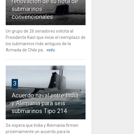
renovación de su flota de
submarinos
convencionales
Un grupo de 26 senadores solicita al
Presidente Kast que inicie el reemplazo de
los submarinos más antiguos de la
Armada de Chile pa...
+Info
3
Acuerdo naval entre India
y Alemania para seis
submarinos Tipo 214
Se espera que India y Alemania firmen
próximamente un acuerdo para la