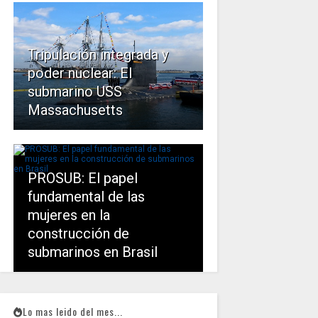
Tripulación integrada y
poder nuclear: El
submarino USS
Massachusetts
PROSUB: El papel
fundamental de las
mujeres en la
construcción de
submarinos en Brasil
Lo mas leido del mes...