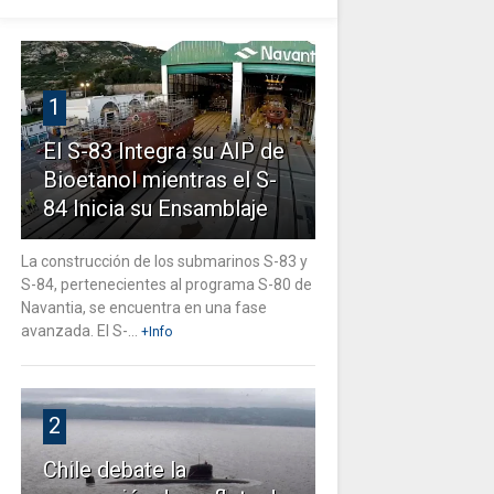
1
El S-83 Integra su AIP de
Bioetanol mientras el S-
84 Inicia su Ensamblaje
La construcción de los submarinos S-83 y
S-84, pertenecientes al programa S-80 de
Navantia, se encuentra en una fase
avanzada. El S-...
+Info
2
Chile debate la