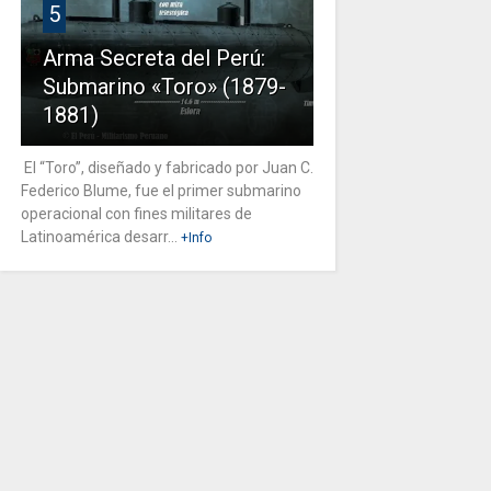
5
Arma Secreta del Perú:
Submarino «Toro» (1879-
1881)
El “Toro”, diseñado y fabricado por Juan C.
Federico Blume, fue el primer submarino
operacional con fines militares de
Latinoamérica desarr...
+Info