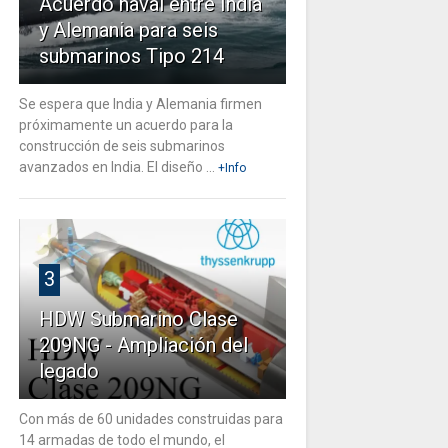
Acuerdo naval entre India
y Alemania para seis
submarinos Tipo 214
Se espera que India y Alemania firmen
próximamente un acuerdo para la
construcción de seis submarinos
avanzados en India. El diseño ...
+Info
3
HDW Submarino Clase
209NG - Ampliación del
legado
Con más de 60 unidades construidas para
14 armadas de todo el mundo, el