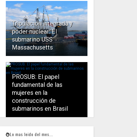
Tripulación integrada y
poder nuclear: El
submarino USS
Massachusetts
PROSUB: El papel
fundamental de las
mujeres en la
construcción de
submarinos en Brasil
Lo mas leido del mes...