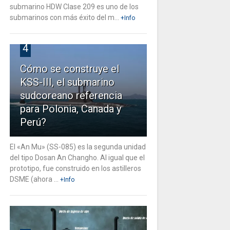
submarino HDW Clase 209 es uno de los
submarinos con más éxito del m...
+Info
4
Cómo se construye el
KSS-III, el submarino
sudcoreano referencia
para Polonia, Canada y
Perú?
El «An Mu» (SS-085) es la segunda unidad
del tipo Dosan An Changho. Al igual que el
prototipo, fue construido en los astilleros
DSME (ahora ...
+Info