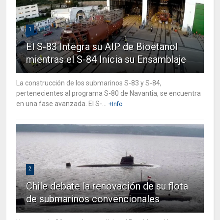
1
El S-83 Integra su AIP de Bioetanol
mientras el S-84 Inicia su Ensamblaje
La construcción de los submarinos S-83 y S-84,
pertenecientes al programa S-80 de Navantia, se encuentra
en una fase avanzada. El S-...
+Info
2
Chile debate la renovación de su flota
de submarinos convencionales