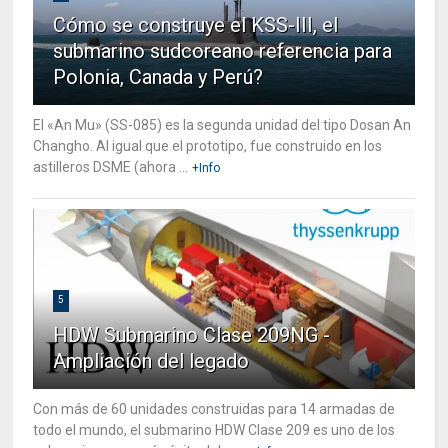
Cómo se construye el KSS-III, el
submarino sudcoreano referencia para
Polonia, Canada y Perú?
El «An Mu» (SS-085) es la segunda unidad del tipo Dosan An
Changho. Al igual que el prototipo, fue construido en los
astilleros DSME (ahora ...
+Info
5
HDW Submarino Clase 209NG -
Ampliación del legado
Con más de 60 unidades construidas para 14 armadas de
todo el mundo, el submarino HDW Clase 209 es uno de los