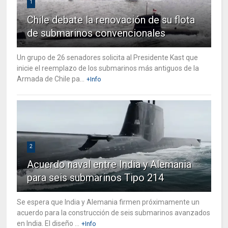
1
Chile debate la renovación de su flota
de submarinos convencionales
Un grupo de 26 senadores solicita al Presidente Kast que
inicie el reemplazo de los submarinos más antiguos de la
Armada de Chile pa...
+Info
2
Acuerdo naval entre India y Alemania
para seis submarinos Tipo 214
Se espera que India y Alemania firmen próximamente un
acuerdo para la construcción de seis submarinos avanzados
en India. El diseño ...
+Info