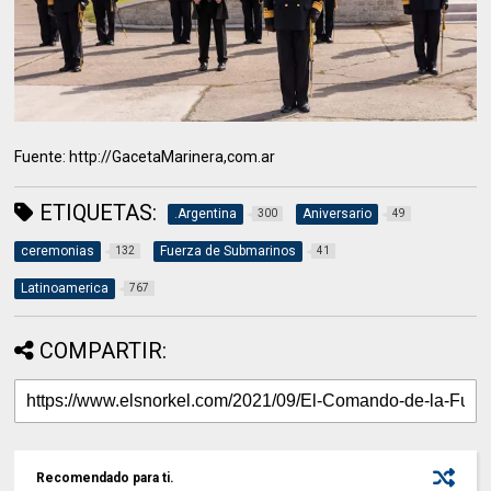
Fuente: http://GacetaMarinera,com.ar
ETIQUETAS:
.Argentina
Aniversario
300
49
ceremonias
Fuerza de Submarinos
132
41
Latinoamerica
767
COMPARTIR:
Recomendado para ti.