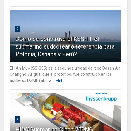
3
Cómo se construye el KSS-III, el
submarino sudcoreano referencia para
Polonia, Canada y Perú?
El «An Mu» (SS-085) es la segunda unidad del tipo Dosan An
Changho. Al igual que el prototipo, fue construido en los
astilleros DSME (ahora ...
+Info
4
HDW Submarino Clase 209NG -