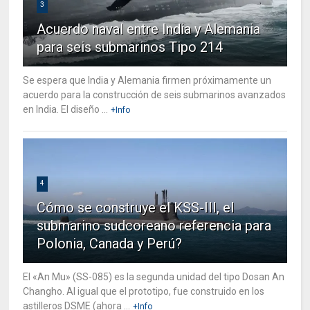
3
Acuerdo naval entre India y Alemania
para seis submarinos Tipo 214
Se espera que India y Alemania firmen próximamente un
acuerdo para la construcción de seis submarinos avanzados
en India. El diseño ...
+Info
4
Cómo se construye el KSS-III, el
submarino sudcoreano referencia para
Polonia, Canada y Perú?
El «An Mu» (SS-085) es la segunda unidad del tipo Dosan An
Changho. Al igual que el prototipo, fue construido en los
astilleros DSME (ahora ...
+Info