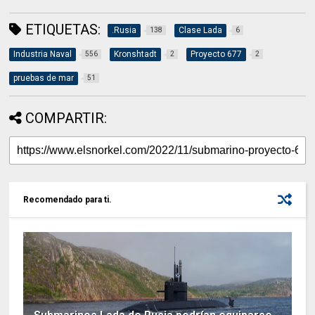
ETIQUETAS:
.Rusia
Clase Lada
138
6
Industria Naval
Kronshtadt
Proyecto 677
556
2
2
pruebas de mar
51
COMPARTIR:
Recomendado para ti.