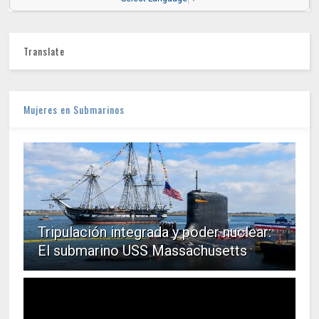
Translate
Mujeres en Submarinos
Tripulación integrada y poder nuclear:
El submarino USS Massachusetts