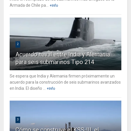
Armada de Chile pa...
+Info
2
Acuerdo naval entre India y Alemania
para seis submarinos Tipo 214
Se espera que India y Alemania firmen próximamente un
acuerdo para la construcción de seis submarinos avanzados
en India. El diseño ...
+Info
3
Cómo se construye el KSS-III, el