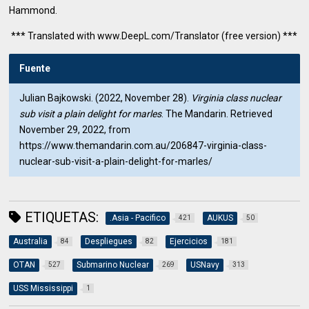
Hammond.
*** Translated with www.DeepL.com/Translator (free version) ***
Fuente
Julian Bajkowski. (2022, November 28).
Virginia class nuclear
sub visit a plain delight for marles
. The Mandarin. Retrieved
November 29, 2022, from
https://www.themandarin.com.au/206847-virginia-class-
nuclear-sub-visit-a-plain-delight-for-marles/
ETIQUETAS:
.Asia - Pacifico
AUKUS
421
50
Australia
Despliegues
Ejercicios
84
82
181
OTAN
Submarino Nuclear
USNavy
527
269
313
USS Mississippi
1