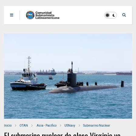
Inicio
OTAN
.Asia - Pacifico
USNavy
Submarino Nuclear
El submarino nuclear de clase Virginia ya