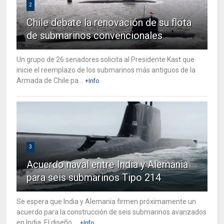
2
Chile debate la renovación de su flota
de submarinos convencionales
Un grupo de 26 senadores solicita al Presidente Kast que
inicie el reemplazo de los submarinos más antiguos de la
Armada de Chile pa...
+Info
3
Acuerdo naval entre India y Alemania
para seis submarinos Tipo 214
Se espera que India y Alemania firmen próximamente un
acuerdo para la construcción de seis submarinos avanzados
en India. El diseño ...
+Info