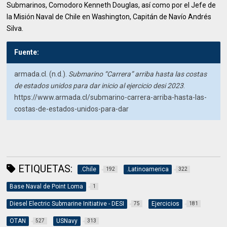
Submarinos, Comodoro Kenneth Douglas, así como por el Jefe de
la Misión Naval de Chile en Washington, Capitán de Navío Andrés
Silva.
Fuente:
armada.cl. (n.d.).
Submarino “Carrera” arriba hasta las costas
de estados unidos para dar inicio al ejercicio desi 2023
.
https://www.armada.cl/submarino-carrera-arriba-hasta-las-
costas-de-estados-unidos-para-dar
ETIQUETAS:
.Chile
.Latinoamerica
192
322
Base Naval de Point Loma
1
Diesel Electric Submarine Initiative - DESI
Ejercicios
75
181
OTAN
USNavy
527
313