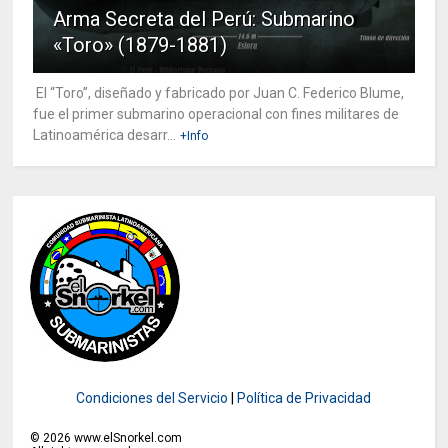
Arma Secreta del Perú: Submarino
«Toro» (1879-1881)
El “Toro”, diseñado y fabricado por Juan C. Federico Blume,
fue el primer submarino operacional con fines militares de
Latinoamérica desarr...
+Info
Condiciones del Servicio
|
Política de Privacidad
©
2026
www.elSnorkel.com