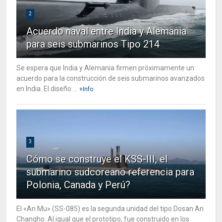
2
Acuerdo naval entre India y Alemania
para seis submarinos Tipo 214
Se espera que India y Alemania firmen próximamente un
acuerdo para la construcción de seis submarinos avanzados
en India. El diseño ...
+Info
3
Cómo se construye el KSS-III, el
submarino sudcoreano referencia para
Polonia, Canada y Perú?
El «An Mu» (SS-085) es la segunda unidad del tipo Dosan An
Changho. Al igual que el prototipo, fue construido en los