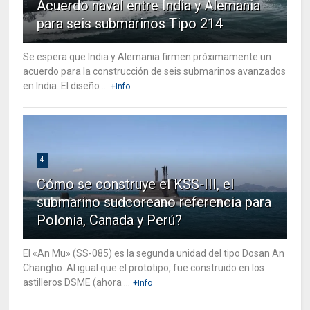
Acuerdo naval entre India y Alemania
para seis submarinos Tipo 214
Se espera que India y Alemania firmen próximamente un
acuerdo para la construcción de seis submarinos avanzados
en India. El diseño ...
+Info
4
Cómo se construye el KSS-III, el
submarino sudcoreano referencia para
Polonia, Canada y Perú?
El «An Mu» (SS-085) es la segunda unidad del tipo Dosan An
Changho. Al igual que el prototipo, fue construido en los
astilleros DSME (ahora ...
+Info