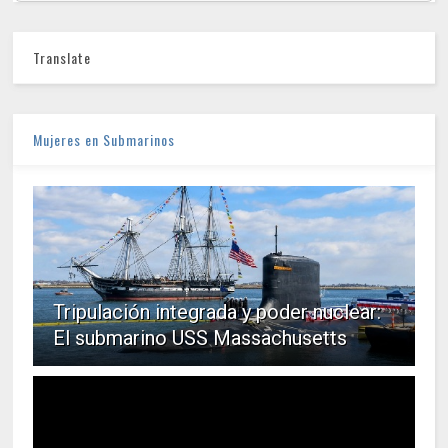
Translate
Mujeres en Submarinos
Tripulación integrada y poder nuclear:
El submarino USS Massachusetts