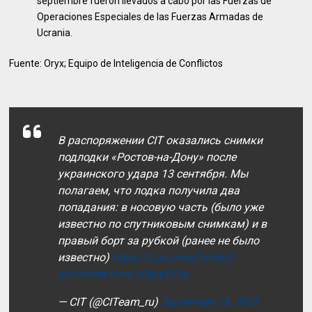
septiembre fueron llevados a cabo por las Fuerzas de
Operaciones Especiales de las Fuerzas Armadas de
Ucrania.
Fuente: Oryx; Equipo de Inteligencia de Conflictos
В распоряжении CIT оказались снимки
подлодки «Ростов-на-Дону» после
украинского удара 13 сентября. Мы
полагаем, что лодка получила два
попадания: в носовую часть (было уже
известно по спутниковым снимкам) и в
правый борт за рубкой (ранее не было
известно)
https://t.co/ywmCer5IuO
pic.twitter.com/x0bxyFji8q
— CIT (@CITeam_ru)
September 18, 2023