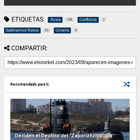
ETIQUETAS:
.Rusia
Conflictos
138
2
Submarinos Rusos
Ucrania
56
5
COMPARTIR:
Recomendado para ti.
Deciden el Destino del "Zaporizhzhia": La