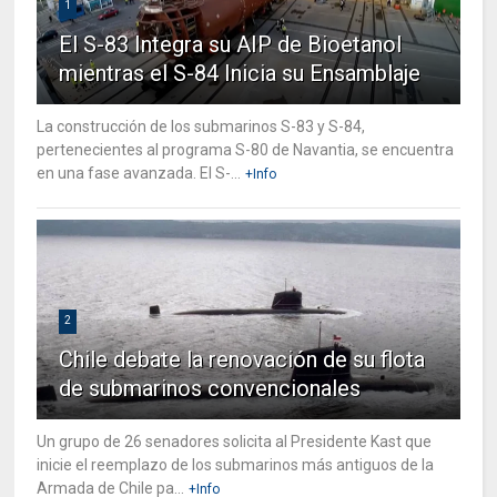
1
El S-83 Integra su AIP de Bioetanol
mientras el S-84 Inicia su Ensamblaje
La construcción de los submarinos S-83 y S-84,
pertenecientes al programa S-80 de Navantia, se encuentra
en una fase avanzada. El S-...
+Info
2
Chile debate la renovación de su flota
de submarinos convencionales
Un grupo de 26 senadores solicita al Presidente Kast que
inicie el reemplazo de los submarinos más antiguos de la
Armada de Chile pa...
+Info