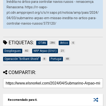
Inédita no ártico para controlar navios russos - renascença.
Renascena. https://rr-sapo-
pt.cdn.ampproject.org/c/s/rr.sapo.pt/noticia/amp/pais/2024/
04/03/submarino-arpao-em-missao-inedita-no-artico-para-
controlar-navios-russos/373120/
ETIQUETAS:
.OTAN
Artico
286
6
Despliegues
NRP Arpao (S161)
82
21
Operación "Brilliant Shield"
Portugal
8
48
COMPARTIR:
Recomendado para ti.