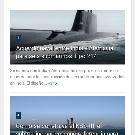
3
Acuerdo naval entre India y Alemania
para seis submarinos Tipo 214
Se espera que India y Alemania firmen próximamente un
acuerdo para la construcción de seis submarinos avanzados
en India. El diseño ...
+Info
4
Cómo se construye el KSS-III, el
submarino sudcoreano referencia para