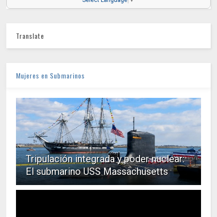
Select Language
▼
Translate
Mujeres en Submarinos
Tripulación integrada y poder nuclear:
El submarino USS Massachusetts