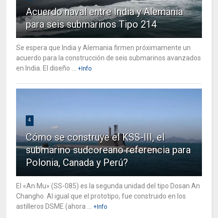
Acuerdo naval entre India y Alemania
para seis submarinos Tipo 214
Se espera que India y Alemania firmen próximamente un
acuerdo para la construcción de seis submarinos avanzados
en India. El diseño ...
+Info
4
Cómo se construye el KSS-III, el
submarino sudcoreano referencia para
Polonia, Canada y Perú?
El «An Mu» (SS-085) es la segunda unidad del tipo Dosan An
Changho. Al igual que el prototipo, fue construido en los
astilleros DSME (ahora ...
+Info