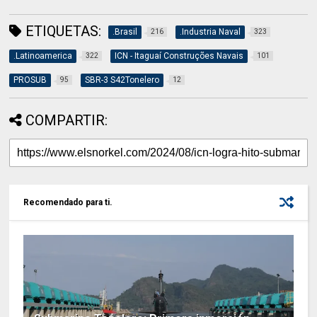
ETIQUETAS:
.Brasil
.Industria Naval
216
323
.Latinoamerica
ICN - Itaguaí Construções Navais
322
101
PROSUB
SBR-3 S42Tonelero
95
12
COMPARTIR:
Recomendado para ti.