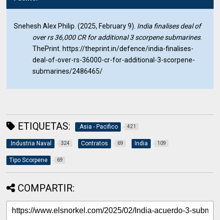
Snehesh Alex Philip. (2025, February 9).
India finalises deal of
over rs 36,000 CR for additional 3 scorpene submarines
.
ThePrint. https://theprint.in/defence/india-finalises-
deal-of-over-rs-36000-cr-for-additional-3-scorpene-
submarines/2486465/
ETIQUETAS:
.Asia - Pacifico
421
.Industria Naval
Contratos
India
324
69
109
Tipo Scorpene
69
COMPARTIR: