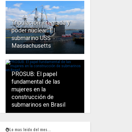
Tripulación integrada y
poder nuclear: El
submarino USS
Massachusetts
PROSUB: El papel
fundamental de las
mujeres en la
construcción de
submarinos en Brasil
Lo mas leido del mes...