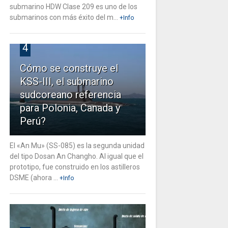
submarino HDW Clase 209 es uno de los
submarinos con más éxito del m...
+Info
4
Cómo se construye el
KSS-III, el submarino
sudcoreano referencia
para Polonia, Canada y
Perú?
El «An Mu» (SS-085) es la segunda unidad
del tipo Dosan An Changho. Al igual que el
prototipo, fue construido en los astilleros
DSME (ahora ...
+Info