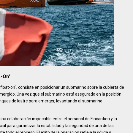
t-On"
loat-on", consiste en posicionar un submarino sobre la cubierta de
mergido. Una vez que el submarino está asegurado en la posición
anques de lastre para emerger, levantando al submarino
una colaboración impecable entre el personal de Fincantieri y la
ial para garantizar la estabilidad y la seguridad de una de las
 todo el proceso. El éxito de la operación refleja la sólida y