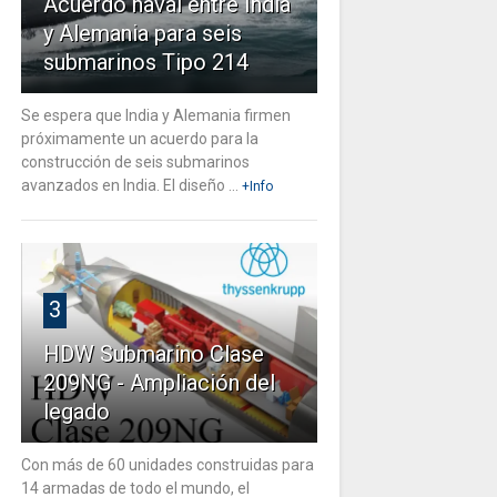
Acuerdo naval entre India
y Alemania para seis
submarinos Tipo 214
Se espera que India y Alemania firmen
próximamente un acuerdo para la
construcción de seis submarinos
avanzados en India. El diseño ...
+Info
3
HDW Submarino Clase
209NG - Ampliación del
legado
Con más de 60 unidades construidas para
14 armadas de todo el mundo, el