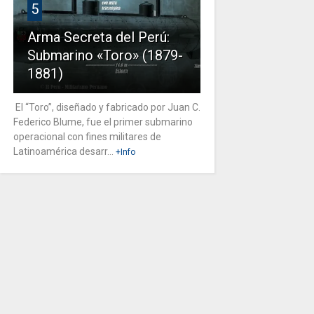
5
Arma Secreta del Perú:
Submarino «Toro» (1879-
1881)
El “Toro”, diseñado y fabricado por Juan C.
Federico Blume, fue el primer submarino
operacional con fines militares de
Latinoamérica desarr...
+Info