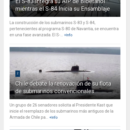
El S-83 Integra su AIP de Bioetanol
mientras el S-84 Inicia su Ensamblaje
La construcción de los submarinos S-83 y S-84,
pertenecientes al programa S-80 de Navantia, se encuentra
en una fase avanzada. El S-...
+Info
2
Chile debate la renovación de su flota
de submarinos convencionales
Un grupo de 26 senadores solicita al Presidente Kast que
inicie el reemplazo de los submarinos más antiguos de la
Armada de Chile pa...
+Info