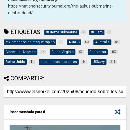
https://nationalsecurityjournal.org/the-aukus-submarine-
deal-is-dead/
ETIQUETAS:
#Fuerza submarina
#Guam
1
1
#Submarinos de ataque rápido
AUKUS
Australia
1
50
84
Clase Los Angeles
Clase Virginia
Panorama
14
57
157
Reino Unido
submarinos nucleares
USNavy
41
34
313
COMPARTIR:
Recomendado para ti.