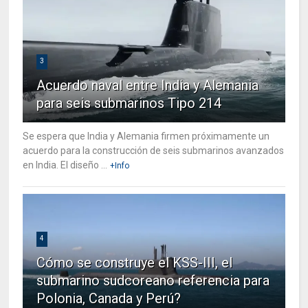
3
Acuerdo naval entre India y Alemania
para seis submarinos Tipo 214
Se espera que India y Alemania firmen próximamente un
acuerdo para la construcción de seis submarinos avanzados
en India. El diseño ...
+Info
4
Cómo se construye el KSS-III, el
submarino sudcoreano referencia para
Polonia, Canada y Perú?