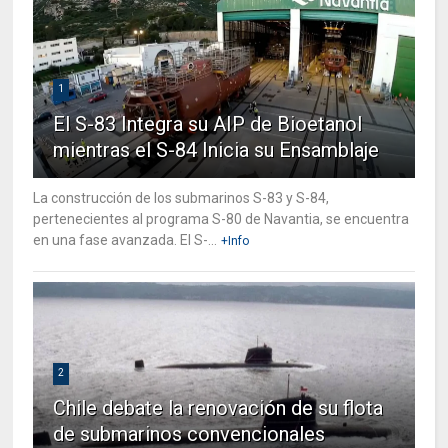
1
El S-83 Integra su AIP de Bioetanol
mientras el S-84 Inicia su Ensamblaje
La construcción de los submarinos S-83 y S-84,
pertenecientes al programa S-80 de Navantia, se encuentra
en una fase avanzada. El S-...
+Info
2
Chile debate la renovación de su flota
de submarinos convencionales