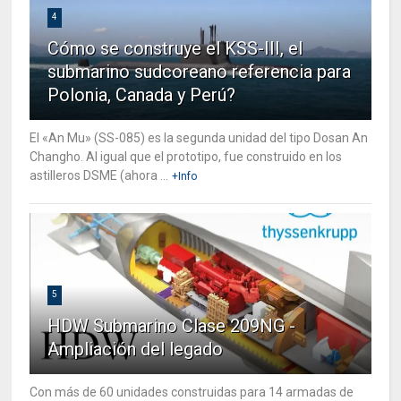
4
Cómo se construye el KSS-III, el
submarino sudcoreano referencia para
Polonia, Canada y Perú?
El «An Mu» (SS-085) es la segunda unidad del tipo Dosan An
Changho. Al igual que el prototipo, fue construido en los
astilleros DSME (ahora ...
+Info
5
HDW Submarino Clase 209NG -
Ampliación del legado
Con más de 60 unidades construidas para 14 armadas de