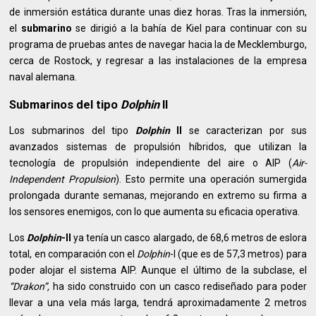
de inmersión estática durante unas diez horas. Tras la inmersión,
el
submarino
se dirigió a la bahía de Kiel para continuar con su
programa de pruebas antes de navegar hacia la de Mecklemburgo,
cerca de Rostock, y regresar a las instalaciones de la empresa
naval alemana.
Submarinos del tipo
Dolphin
II
Los submarinos del tipo
Dolphin
II
se caracterizan por sus
avanzados sistemas de propulsión híbridos, que utilizan la
tecnología de propulsión independiente del aire o AIP (
Air-
Independent Propulsion
). Esto permite una operación sumergida
prolongada durante semanas, mejorando en extremo su firma a
los sensores enemigos, con lo que aumenta su eficacia operativa.
Los
Dolphin
-II
ya tenía un casco alargado, de 68,6 metros de eslora
total, en comparación con el
Dolphin
-I (que es de 57,3 metros) para
poder alojar el sistema AIP. Aunque el último de la subclase, el
“Drakon”,
ha sido construido con un casco rediseñado para poder
llevar a una vela más larga, tendrá aproximadamente 2 metros