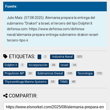
Fuente:
Julio Maíz. (07:08:2025). Alemania prepara la entrega del
submarino “Drakon” a Israel, el tercero del tipo Dolphin II.
defensa.com. https://www.defensa.com/defensa-
naval/alemania-prepara-entrega-submarino-drakon-israel-
tercero-tipo-ii
ETIQUETAS:
.
.Industria Naval
1
323
Dolphin II
Incorporación
Israel
7
36
16
Propulsion AIP
Submarinos Diesel
Tecnologia
32
103
172
ThyssenKrupp Marine Systems
TKMS
53
69
COMPARTIR: