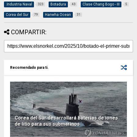
.Industria Naval
Botadura
Clase Chang Bogo - III
323
43
5
Corea del Sur
Hanwha Ocean
79
31
COMPARTIR:
Recomendado para ti.
Corea del Sur desarrollará baterías de iones
de litio para sus submarinos