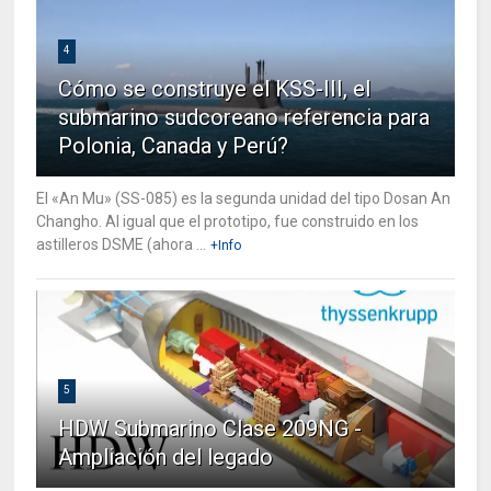
4
Cómo se construye el KSS-III, el
submarino sudcoreano referencia para
Polonia, Canada y Perú?
El «An Mu» (SS-085) es la segunda unidad del tipo Dosan An
Changho. Al igual que el prototipo, fue construido en los
astilleros DSME (ahora ...
+Info
5
HDW Submarino Clase 209NG -
Ampliación del legado