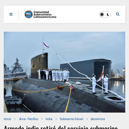
Inicio
.Asia - Pacifico
India
Submarino Diesel
decomisos
Armada india retiró del servicio submarino