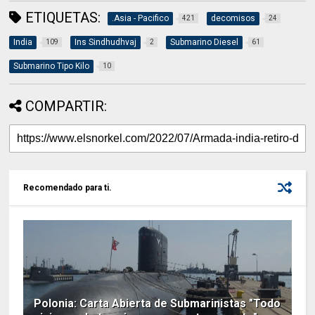
ETIQUETAS:
.Asia - Pacifico
decomisos
421
24
India
Ins Sindhudhvaj
Submarino Diesel
109
2
61
Submarino Tipo Kilo
10
COMPARTIR:
Recomendado para ti.
Polonia: Carta Abierta de Submarinistas "Todo