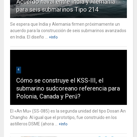
Acuerdo naval entre India y Alemania
para seis submarinos Tipo 214
Se espera que India y Alemania firmen próximamente un
acuerdo para la construcción de seis submarinos avanzados
en India. El diseño ...
+Info
4
Cómo se construye el KSS-III, el
submarino sudcoreano referencia para
Polonia, Canada y Perú?
El «An Mu» (SS-085) es la segunda unidad del tipo Dosan An
Changho. Al igual que el prototipo, fue construido en los
astilleros DSME (ahora ...
+Info