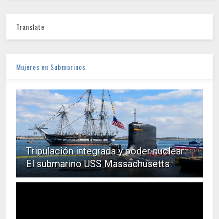
Translate
Mujeres en Submarinos
Tripulación integrada y poder nuclear:
El submarino USS Massachusetts