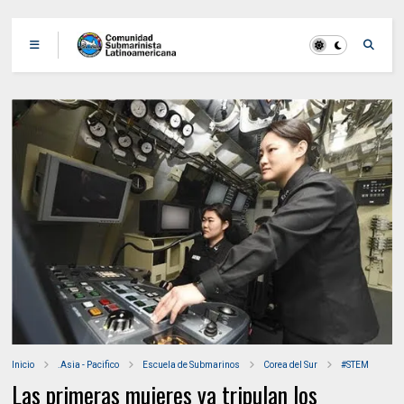
Inicio
.Asia - Pacifico
Escuela de Submarinos
Corea del Sur
#STEM
Las primeras mujeres ya tripulan los