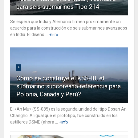
para seis submarinos Tipo 214
Se espera que India y Alemania firmen próximamente un
acuerdo para la construcción de seis submarinos avanzados
en India. El diseño ...
+Info
4
Cómo se construye el KSS-III, el
submarino sudcoreano referencia para
Polonia, Canada y Perú?
El «An Mu» (SS-085) es la segunda unidad del tipo Dosan An
Changho. Al igual que el prototipo, fue construido en los
astilleros DSME (ahora ...
+Info