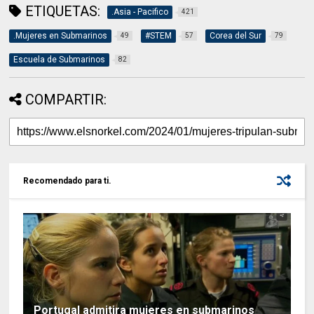
ETIQUETAS:
.Asia - Pacifico
421
.Mujeres en Submarinos
#STEM
Corea del Sur
49
57
79
Escuela de Submarinos
82
COMPARTIR:
Recomendado para ti.
Portugal admitira mujeres en submarinos