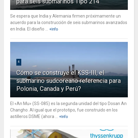
para seis submarinos Tipo 214
Se espera que India y Alemania firmen próximamente un
acuerdo para la construcción de seis submarinos avanzados
en India. El diseño ...
+Info
4
Cómo se construye el KSS-III, el
submarino sudcoreano referencia para
Polonia, Canada y Perú?
El «An Mu» (SS-085) es la segunda unidad del tipo Dosan An
Changho. Al igual que el prototipo, fue construido en los
astilleros DSME (ahora ...
+Info