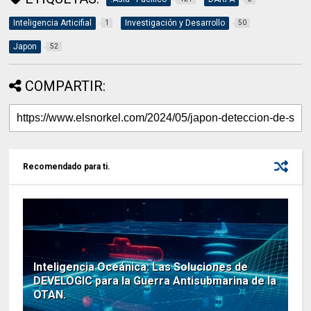
Inteligencia Articifial
Investigación y Desarrollo
1
50
Japon
52
COMPARTIR:
Recomendado para ti.
Inteligencia Oceánica: Las Soluciones de
DEVELOGIC para la Guerra Antisubmarina de la
OTAN.