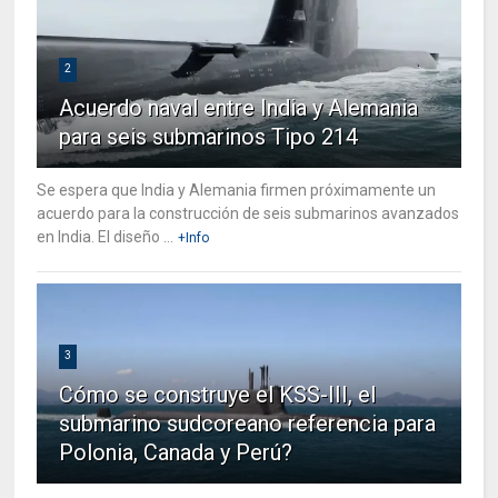
2
Acuerdo naval entre India y Alemania
para seis submarinos Tipo 214
Se espera que India y Alemania firmen próximamente un
acuerdo para la construcción de seis submarinos avanzados
en India. El diseño ...
+Info
3
Cómo se construye el KSS-III, el
submarino sudcoreano referencia para
Polonia, Canada y Perú?