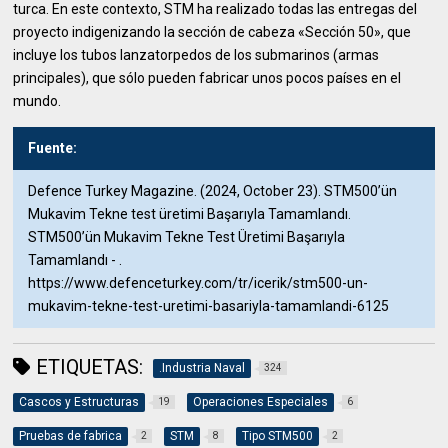
turca. En este contexto, STM ha realizado todas las entregas del
proyecto indigenizando la sección de cabeza «Sección 50», que
incluye los tubos lanzatorpedos de los submarinos (armas
principales), que sólo pueden fabricar unos pocos países en el
mundo.
Fuente:
Defence Turkey Magazine. (2024, October 23). STM500’ün
Mukavim Tekne test üretimi Başarıyla Tamamlandı.
STM500’ün Mukavim Tekne Test Üretimi Başarıyla
Tamamlandı - .
https://www.defenceturkey.com/tr/icerik/stm500-un-
mukavim-tekne-test-uretimi-basariyla-tamamlandi-6125
ETIQUETAS:
.Industria Naval
324
Cascos y Estructuras
Operaciones Especiales
19
6
Pruebas de fabrica
STM
Tipo STM500
2
8
2