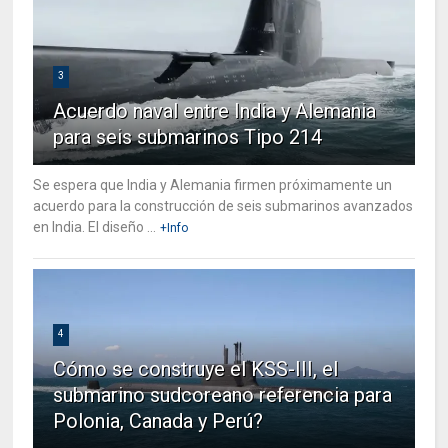
3
Acuerdo naval entre India y Alemania
para seis submarinos Tipo 214
Se espera que India y Alemania firmen próximamente un
acuerdo para la construcción de seis submarinos avanzados
en India. El diseño ...
+Info
4
Cómo se construye el KSS-III, el
submarino sudcoreano referencia para
Polonia, Canada y Perú?