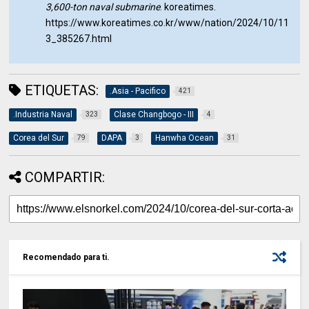
3,600-ton naval submarine
. koreatimes.
https://www.koreatimes.co.kr/www/nation/2024/10/11
3_385267.html
ETIQUETAS:
.Asia - Pacifico
421
.Industria Naval
Clase Changbogo - III
323
4
Corea del Sur
DAPA
Hanwha Ocean
79
3
31
COMPARTIR:
Recomendado para ti.