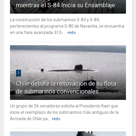
mientras el S-84 Inicia su Ensamblaje
La construcción de los submarinos S-83 y S-84,
pertenecientes al programa S-80 de Navantia, se encuentra
en una fase avanzada. El S-...
+Info
2
Chile debate la renovación de su flota
de submarinos convencionales
Un grupo de 26 senadores solicita al Presidente Kast que
inicie el reemplazo de los submarinos más antiguos de la
Armada de Chile pa...
+Info