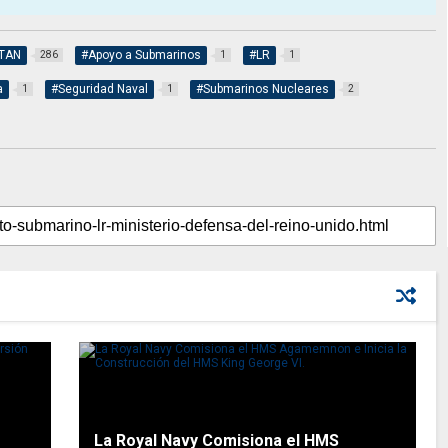
TAN
#Apoyo a Submarinos
#LR
286
1
1
a
#Seguridad Naval
#Submarinos Nucleares
1
1
2
La Royal Navy Comisiona el HMS