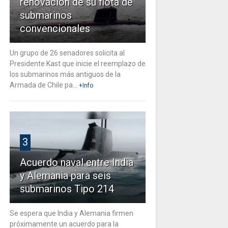
renovación de su flota de
submarinos
convencionales
Un grupo de 26 senadores solicita al
Presidente Kast que inicie el reemplazo de
los submarinos más antiguos de la
Armada de Chile pa...
+Info
3
Acuerdo naval entre India
y Alemania para seis
submarinos Tipo 214
Se espera que India y Alemania firmen
próximamente un acuerdo para la