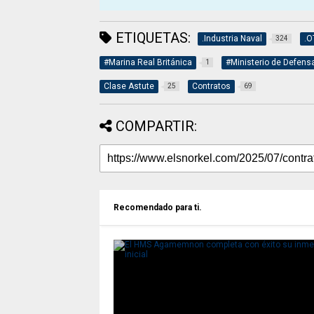
ETIQUETAS:
.Industria Naval
.O
324
#Marina Real Británica
#Ministerio de Defens
1
Clase Astute
Contratos
25
69
COMPARTIR:
Recomendado para ti.