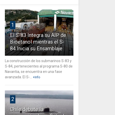
1
El S-83 Integra su AIP de
Bioetanol mientras el S-
84 Inicia su Ensamblaje
La construcción de los submarinos S-83 y
S-84, pertenecientes al programa S-80 de
Navantia, se encuentra en una fase
avanzada. El S-...
+Info
2
Chile debate la