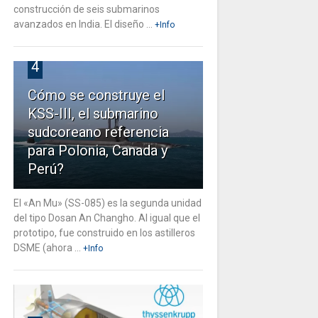
construcción de seis submarinos
avanzados en India. El diseño ...
+Info
4
Cómo se construye el
KSS-III, el submarino
sudcoreano referencia
para Polonia, Canada y
Perú?
El «An Mu» (SS-085) es la segunda unidad
del tipo Dosan An Changho. Al igual que el
prototipo, fue construido en los astilleros
DSME (ahora ...
+Info