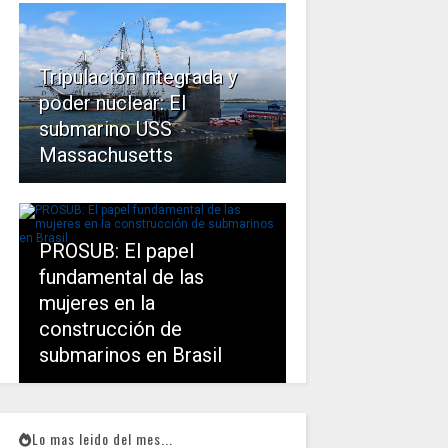
Tripulación integrada y
poder nuclear: El
submarino USS
Massachusetts
PROSUB: El papel
fundamental de las
mujeres en la
construcción de
submarinos en Brasil
Lo mas leido del mes...